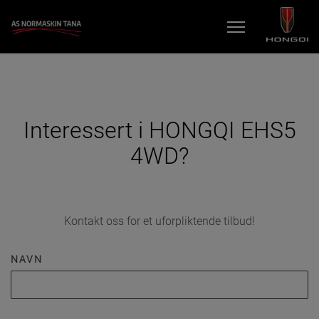
BILER
KAMPANJER
Interessert i HONGQI EHS5
VERKSTED
4WD?
TIPS OG RÅD
BRUKTBILER
FOR EIERE
Kontakt oss for et uforpliktende tilbud!
KONTAKT
NAVN
BESTILL VERKSTEDTIME
MIN BIL