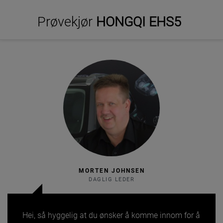
Prøvekjør
HONGQI EHS5
MORTEN JOHNSEN
DAGLIG LEDER
Hei, så hyggelig at du ønsker å komme innom for å