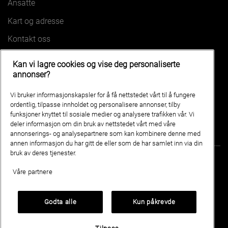
Ansatte
Kart og adresse
Kontakt oss
Kan vi lagre cookies og vise deg personaliserte
VÅRE BILER
annonser?
HONGQI EHS5
HONGQI EH7
Vi bruker informasjonskapsler for å få nettstedet vårt til å fungere
HONGQI EHS7
HONGQI E-HS9
ordentlig, tilpasse innholdet og personalisere annonser, tilby
funksjoner knyttet til sosiale medier og analysere trafikken vår. Vi
deler informasjon om din bruk av nettstedet vårt med våre
annonserings- og analysepartnere som kan kombinere denne med
annen informasjon du har gitt de eller som de har samlet inn via din
bruk av deres tjenester.
Våre partnere
AS Normaskin Tana
Grenvegen 2 9845 TANA
Godta alle
Kun påkrevde
Personvern og cookies
HONGQInorge.no