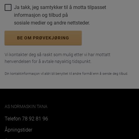
Ja takk, jeg samtykker til å motta tilpasset
informasjon og tilbud på
sosiale medier og andre nettsteder.
BE OM PRØVEKJØRING
Vi kontakter deg så raskt som mulig etter vi har mottatt
henvendelsen for å avtale nøyaktig tidspunkt.
Din kontaktinformasjon vil aldri bli benyttet til andre formål enn å sende deg tilbud.
AS NORMASKIN TANA
Telefon
78 92 81 96
Åpningstider