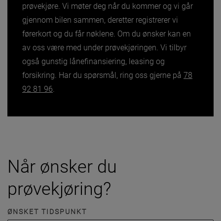
prøvekjøre. Vi møter deg når du kommer og vi går
gjennom bilen sammen, deretter registrerer vi
førerkort og du får nøklene. Om du ønsker kan en
av oss være med under prøvekjøringen. Vi tilbyr
også gunstig lånefinansiering, leasing og
forsikring. Har du spørsmål, ring oss gjerne på
78
92 81 96
.
Når ønsker du
prøvekjøring?
ØNSKET TIDSPUNKT